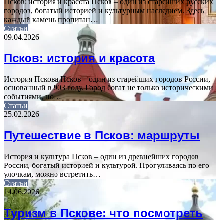
Псков: история и красота Псков – один из старейших русских
городов, богатый историей и культурным наследием. Здесь
каждый камень пропитан…
Статьи
09.04.2026
Псков: история и красота
История Пскова Псков – один из старейших городов России,
основанный в 903 году. Город богат не только историческими
событиями, но…
Статьи
25.02.2026
Путешествие в Псков: маршруты
История и культура Псков – один из древнейших городов
России, богатый историей и культурой. Прогуливаясь по его
улочкам, можно встретить…
Статьи
14.06.2026
Туризм в Пскове: что посмотреть