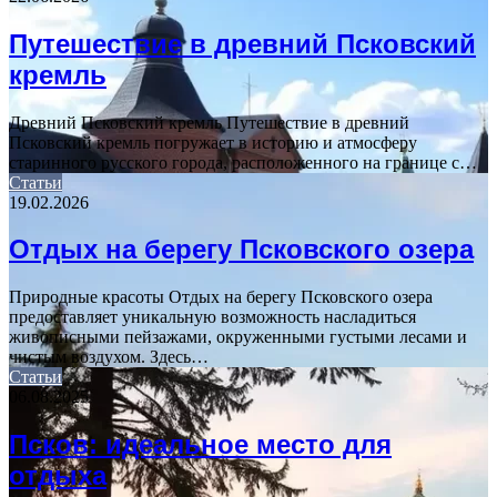
Путешествие в древний Псковский
кремль
Древний Псковский кремль Путешествие в древний
Псковский кремль погружает в историю и атмосферу
старинного русского города, расположенного на границе с…
Статьи
19.02.2026
Отдых на берегу Псковского озера
Природные красоты Отдых на берегу Псковского озера
предоставляет уникальную возможность насладиться
живописными пейзажами, окруженными густыми лесами и
чистым воздухом. Здесь…
Статьи
06.08.2025
Псков: идеальное место для
отдыха