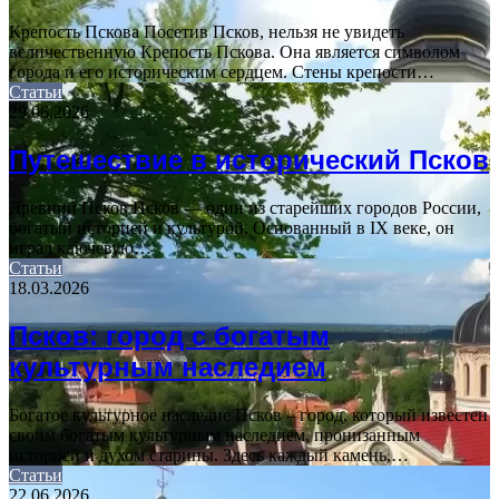
Крепость Пскова Посетив Псков, нельзя не увидеть
величественную Крепость Пскова. Она является символом
города и его историческим сердцем. Стены крепости…
Статьи
29.06.2026
Путешествие в исторический Псков
Древний Псков Псков — один из старейших городов России,
богатый историей и культурой. Основанный в IX веке, он
играл ключевую…
Статьи
18.03.2026
Псков: город с богатым
культурным наследием
Богатое культурное наследие Псков – город, который известен
своим богатым культурным наследием, пронизанным
историей и духом старины. Здесь каждый камень,…
Статьи
22.06.2026