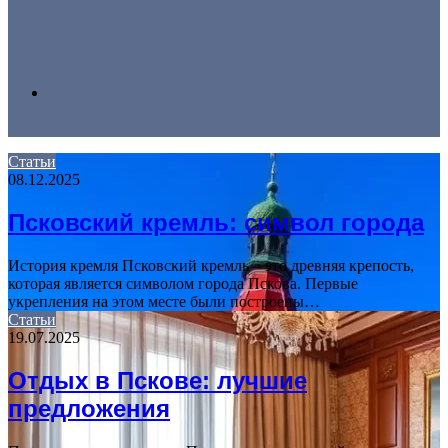
Search
Статьи
08.12.2025
for
Псковский кремль: символ города
История кремля Псковский кремль – это древняя крепость,
которая является символом города Пскова. Первые
укрепления на этом месте были построены…
Статьи
19.07.2025
Отдых в Пскове: лучшие
предложения